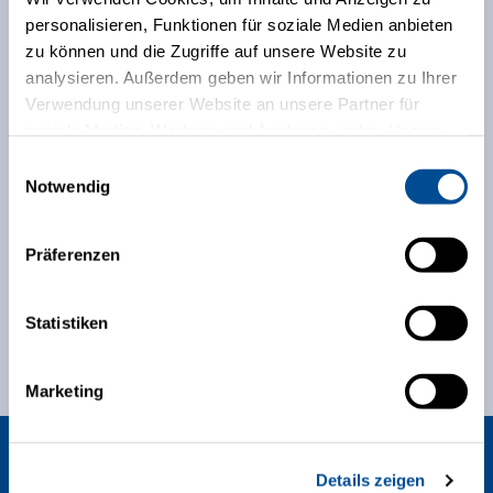
personalisieren, Funktionen für soziale Medien anbieten
zu können und die Zugriffe auf unsere Website zu
analysieren. Außerdem geben wir Informationen zu Ihrer
Verwendung unserer Website an unsere Partner für
soziale Medien, Werbung und Analysen weiter. Unsere
Partner führen diese Informationen möglicherweise mit
Einwilligungsauswahl
weiteren Daten zusammen, die Sie ihnen bereitgestellt
Notwendig
haben oder die sie im Rahmen Ihrer Nutzung der Dienste
gesammelt haben.
Präferenzen
Statistiken
Marketing
Akkreditierungen
Details zeigen